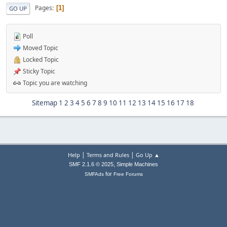
Pages
1
GO UP
Poll
Moved Topic
Locked Topic
Sticky Topic
Topic you are watching
Sitemap
1
2
3
4
5
6
7
8
9
10
11
12
13
14
15
16
17
18
|
|
Help
Terms and Rules
Go Up ▲
,
SMF 2.1.6 © 2025
Simple Machines
for
SMFAds
Free Forums