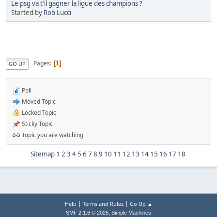
Le psg va t'il gagner la ligue des champions ?
Started by
Rob Lucci
Pages
1
GO UP
Poll
Moved Topic
Locked Topic
Sticky Topic
Topic you are watching
Sitemap
1
2
3
4
5
6
7
8
9
10
11
12
13
14
15
16
17
18
|
|
Help
Terms and Rules
Go Up ▲
,
SMF 2.1.6 © 2025
Simple Machines