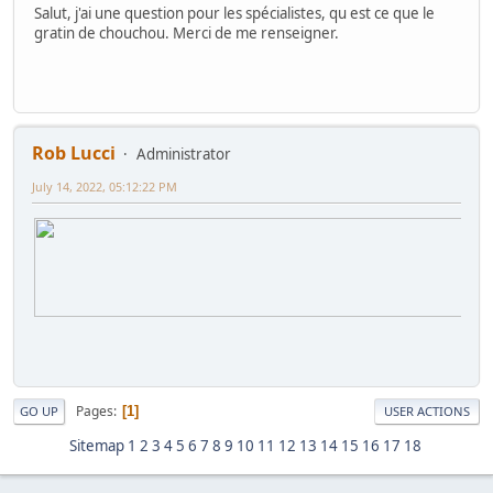
Salut, j'ai une question pour les spécialistes, qu est ce que le
gratin de chouchou. Merci de me renseigner.
Rob Lucci
Administrator
July 14, 2022, 05:12:22 PM
Pages
1
GO UP
USER ACTIONS
Sitemap
1
2
3
4
5
6
7
8
9
10
11
12
13
14
15
16
17
18