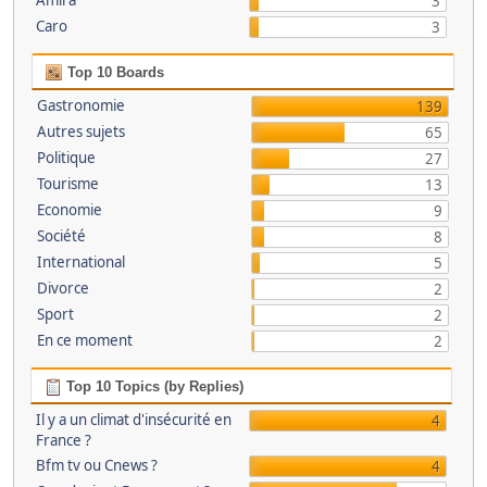
Amira
3
Caro
3
Top 10 Boards
Gastronomie
139
Autres sujets
65
Politique
27
Tourisme
13
Economie
9
Société
8
International
5
Divorce
2
Sport
2
En ce moment
2
Top 10 Topics (by Replies)
Il y a un climat d'insécurité en
4
France ?
Bfm tv ou Cnews ?
4