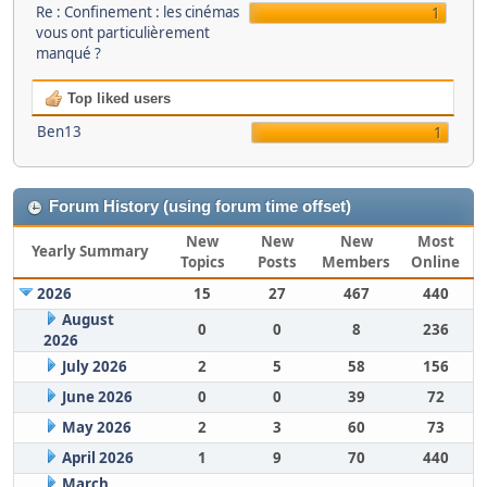
Re : Confinement : les cinémas
1
vous ont particulièrement
manqué ?
Top liked users
Ben13
1
Forum History (using forum time offset)
New
New
New
Most
Yearly Summary
Topics
Posts
Members
Online
2026
15
27
467
440
August
0
0
8
236
2026
July 2026
2
5
58
156
June 2026
0
0
39
72
May 2026
2
3
60
73
April 2026
1
9
70
440
March