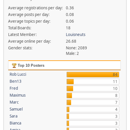
Average registrations per day:
0.36
Average posts per day:
0.08
Average topics per day:
0.06
Total Boards:
18
Latest Member:
Louisneuts
Average online per day:
26.68
Gender stats:
None: 2089
Male: 2
Top 10 Posters
Rob Lucci
84
Ben13
11
Fred
10
Maximus
8
Marc
7
Samuel
4
Sara
3
Bianca
3