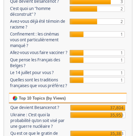
Que devient Besancenot ?
3
C'est quoi un "homme
2
déconstruit" ?
Avez-vous déjà été témoin de
2
racisme ?
Confinement : les cinémas
1
vous ont particulièrement
manqué ?
Allez-vous vous faire vacciner ?
1
Que pense les Français des
1
Belges ?
Le 14 juillet pour vous ?
1
Quelles sont les traditions
1
françaises que vous préférez ?
Top 10 Topics (by Views)
Que devient Besancenot ?
37,804
Ukraine : C’est quoi la
35,953
probabilité qu’on soit visé par
une guerre nucléaire ?
Qu est ce que le gratin de
35,383