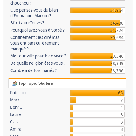
chouchou ?
Que pensez-vous du bilan
34,954
d'Emmanuel Macron ?
Bfm tv ou Cnews ?
34,430
Pourquoi avez-vous divorcé ?
31,224
Confinement : les cinémas
30,684
vous ont particulièrement
manqué ?
Meilleur ville pour bien vivre ?
29,346
De quelle religion êtes-vous ?
28,949
Combien de fois mariés ?
28,796
Top Topic Starters
Rob Lucci
63
Marc
7
Ben13
4
Laure
3
Clara
3
Amira
3