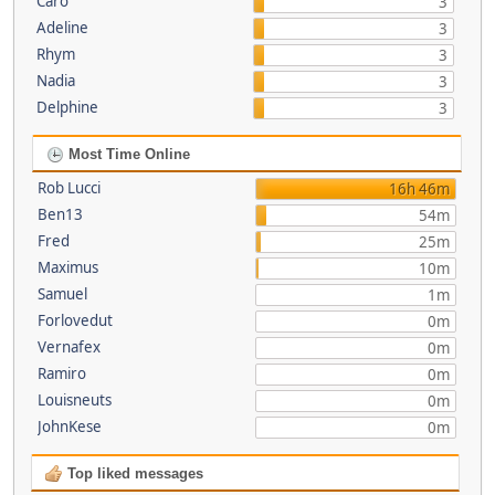
Caro
3
Adeline
3
Rhym
3
Nadia
3
Delphine
3
Most Time Online
Rob Lucci
16h 46m
Ben13
54m
Fred
25m
Maximus
10m
Samuel
1m
Forlovedut
0m
Vernafex
0m
Ramiro
0m
Louisneuts
0m
JohnKese
0m
Top liked messages