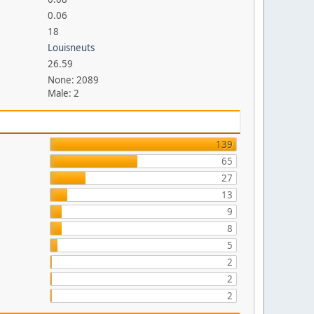
0.06
18
Louisneuts
26.59
None: 2089
Male: 2
139
65
27
13
9
8
5
2
2
2