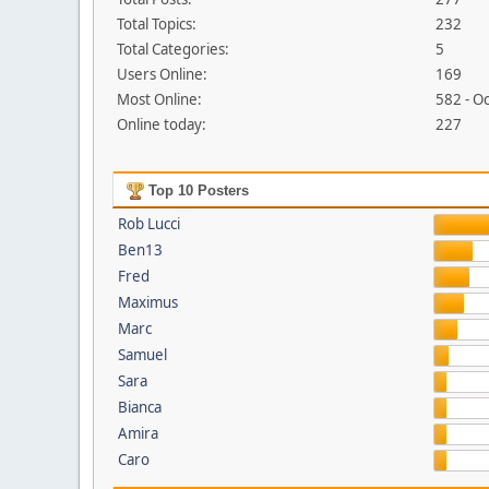
Total Topics:
232
Total Categories:
5
Users Online:
169
Most Online:
582 - O
Online today:
227
Top 10 Posters
Rob Lucci
Ben13
Fred
Maximus
Marc
Samuel
Sara
Bianca
Amira
Caro