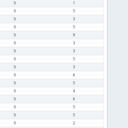
0
1
0
5
0
3
0
5
0
9
0
3
0
3
0
5
0
3
0
6
0
5
0
4
0
6
0
5
0
5
0
2