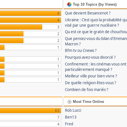
Top 10 Topics (by Views)
Que devient Besancenot ?
4
Ukraine : C’est quoi la probabilité qu
4
visé par une guerre nucléaire ?
3
Qu est ce que le gratin de chouchou
2
Que pensez-vous du bilan d'Emman
2
Macron ?
1
Bfm tv ou Cnews ?
Pourquoi avez-vous divorcé ?
1
Confinement : les cinémas vous ont
1
particulièrement manqué ?
1
Meilleur ville pour bien vivre ?
1
De quelle religion êtes-vous ?
Combien de fois mariés ?
Most Time Online
Rob Lucci
63
Ben13
7
Fred
4