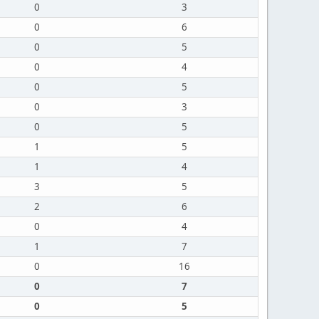
0
3
0
6
0
5
0
4
0
5
0
3
0
5
1
5
1
4
3
5
2
6
0
4
1
7
0
16
0
7
0
5