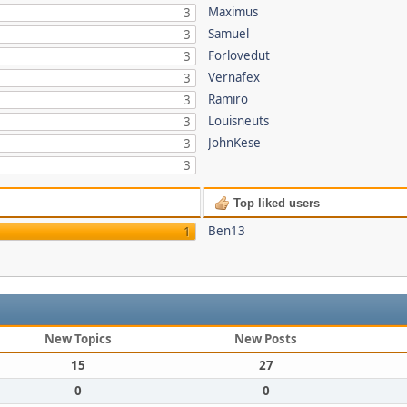
Maximus
3
Samuel
3
Forlovedut
3
Vernafex
3
Ramiro
3
Louisneuts
3
JohnKese
3
3
Top liked users
Ben13
1
New Topics
New Posts
15
27
0
0