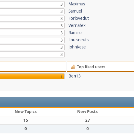
Maximus
3
Samuel
3
Forlovedut
3
Vernafex
3
Ramiro
3
Louisneuts
3
JohnKese
3
3
Top liked users
Ben13
1
New Topics
New Posts
15
27
0
0