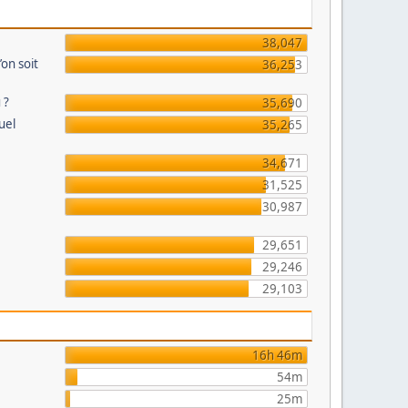
38,047
’on soit
36,253
 ?
35,690
uel
35,265
34,671
31,525
30,987
29,651
29,246
29,103
16h 46m
54m
25m