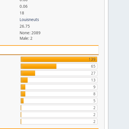
0.06
18
Louisneuts
26.75
None: 2089
Male: 2
139
65
27
13
9
8
5
2
2
2