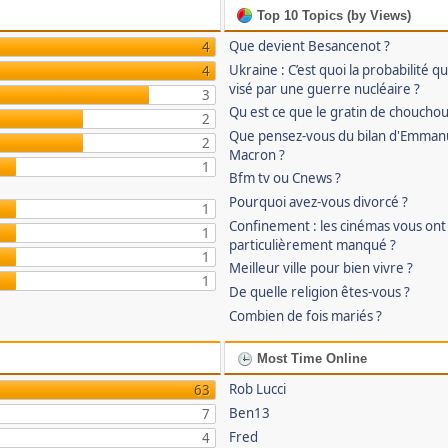
Top 10 Topics (by Views)
Que devient Besancenot ?
4
Ukraine : C’est quoi la probabilité qu
4
visé par une guerre nucléaire ?
3
Qu est ce que le gratin de chouchou
2
Que pensez-vous du bilan d'Emman
2
Macron ?
1
Bfm tv ou Cnews ?
Pourquoi avez-vous divorcé ?
1
Confinement : les cinémas vous ont
1
particulièrement manqué ?
1
Meilleur ville pour bien vivre ?
1
De quelle religion êtes-vous ?
Combien de fois mariés ?
Most Time Online
Rob Lucci
63
Ben13
7
Fred
4