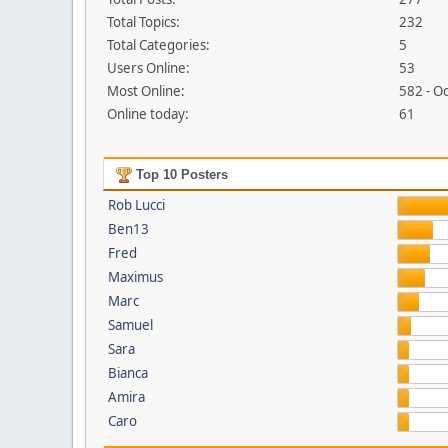
Total Topics:
232
Total Categories:
5
Users Online:
53
Most Online:
582 - O
Online today:
61
Top 10 Posters
Rob Lucci
Ben13
Fred
Maximus
Marc
Samuel
Sara
Bianca
Amira
Caro