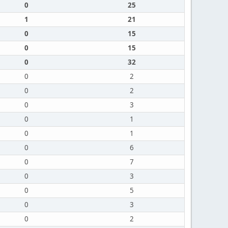
0
25
1
21
0
15
0
15
0
32
0
2
0
2
0
3
0
1
0
1
0
6
0
7
0
3
0
5
0
3
0
2