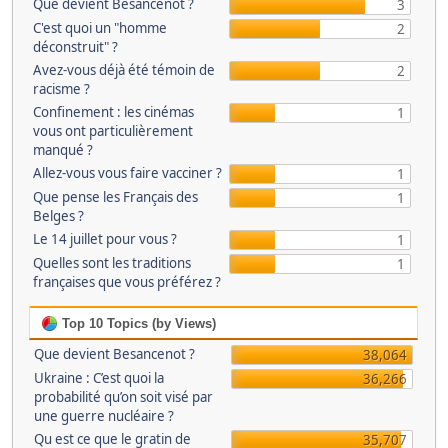
Que devient Besancenot ?
3
C'est quoi un "homme
2
déconstruit" ?
Avez-vous déjà été témoin de
2
racisme ?
Confinement : les cinémas
1
vous ont particulièrement
manqué ?
Allez-vous vous faire vacciner ?
1
Que pense les Français des
1
Belges ?
Le 14 juillet pour vous ?
1
Quelles sont les traditions
1
françaises que vous préférez ?
Top 10 Topics (by Views)
Que devient Besancenot ?
38,064
Ukraine : C’est quoi la
36,266
probabilité qu’on soit visé par
une guerre nucléaire ?
Qu est ce que le gratin de
35,707