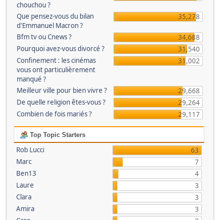
chouchou ?
Que pensez-vous du bilan
35,278
d'Emmanuel Macron ?
Bfm tv ou Cnews ?
34,688
Pourquoi avez-vous divorcé ?
31,540
Confinement : les cinémas
31,002
vous ont particulièrement
manqué ?
Meilleur ville pour bien vivre ?
29,668
De quelle religion êtes-vous ?
29,264
Combien de fois mariés ?
29,117
Top Topic Starters
Rob Lucci
63
Marc
7
Ben13
4
Laure
3
Clara
3
Amira
3