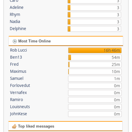
Caro
3
Adeline
3
Rhym
3
Nadia
3
Delphine
3
Most Time Online
Rob Lucci
16h 46m
Ben13
54m
Fred
25m
Maximus
10m
Samuel
1m
Forlovedut
0m
Vernafex
0m
Ramiro
0m
Louisneuts
0m
JohnKese
0m
Top liked messages