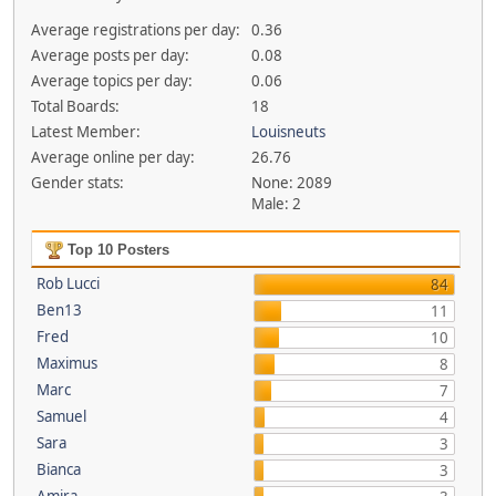
Average registrations per day:
0.36
Average posts per day:
0.08
Average topics per day:
0.06
Total Boards:
18
Latest Member:
Louisneuts
Average online per day:
26.76
Gender stats:
None: 2089
Male: 2
Top 10 Posters
Rob Lucci
84
Ben13
11
Fred
10
Maximus
8
Marc
7
Samuel
4
Sara
3
Bianca
3