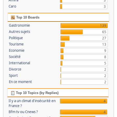
Amira
3
Caro
3
Top 10 Boards
Gastronomie
139
Autres sujets
65
Politique
27
Tourisme
13
Economie
9
Société
8
International
5
Divorce
2
Sport
2
En ce moment
2
Top 10 Topics (by Replies)
Il y a un climat d'insécurité en
4
France ?
Bfm tv ou Cnews ?
4