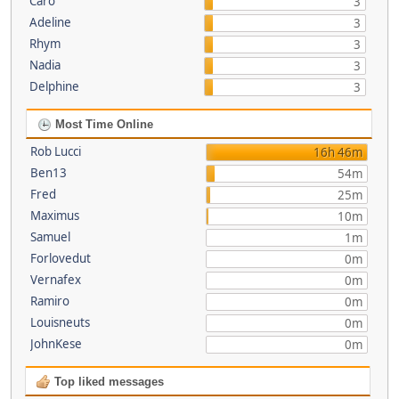
Caro
3
Adeline
3
Rhym
3
Nadia
3
Delphine
3
Most Time Online
Rob Lucci
16h 46m
Ben13
54m
Fred
25m
Maximus
10m
Samuel
1m
Forlovedut
0m
Vernafex
0m
Ramiro
0m
Louisneuts
0m
JohnKese
0m
Top liked messages