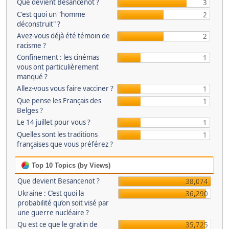
Que devient Besancenot ?
3
C'est quoi un "homme
2
déconstruit" ?
Avez-vous déjà été témoin de
2
racisme ?
Confinement : les cinémas
1
vous ont particulièrement
manqué ?
Allez-vous vous faire vacciner ?
1
Que pense les Français des
1
Belges ?
Le 14 juillet pour vous ?
1
Quelles sont les traditions
1
françaises que vous préférez ?
Top 10 Topics (by Views)
Que devient Besancenot ?
38,074
Ukraine : C’est quoi la
36,290
probabilité qu’on soit visé par
une guerre nucléaire ?
Qu est ce que le gratin de
35,725