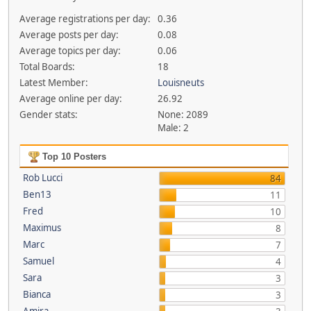
Average registrations per day:
0.36
Average posts per day:
0.08
Average topics per day:
0.06
Total Boards:
18
Latest Member:
Louisneuts
Average online per day:
26.92
Gender stats:
None: 2089
Male: 2
Top 10 Posters
Rob Lucci
84
Ben13
11
Fred
10
Maximus
8
Marc
7
Samuel
4
Sara
3
Bianca
3