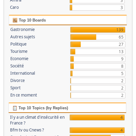
Amira
3
Caro
3
Top 10 Boards
Gastronomie
139
Autres sujets
65
Politique
27
Tourisme
13
Economie
9
Société
8
International
5
Divorce
2
Sport
2
En ce moment
2
Top 10 Topics (by Replies)
Il y a un climat d'insécurité en
4
France ?
Bfm tv ou Cnews ?
4