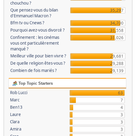
chouchou ?
Que pensez-vous du bilan
35,297
d'Emmanuel Macron ?
Bfm tv ou Cnews ?
34,700
Pourquoi avez-vous divorcé ?
31,558
Confinement : les cinémas
31,026
vous ont particulièrement
manqué ?
Meilleur ville pour bien vivre ?
29,681
De quelle religion êtes-vous ?
29,288
Combien de fois mariés ?
29,139
Top Topic Starters
Rob Lucci
63
Marc
7
Ben13
4
Laure
3
Clara
3
Amira
3