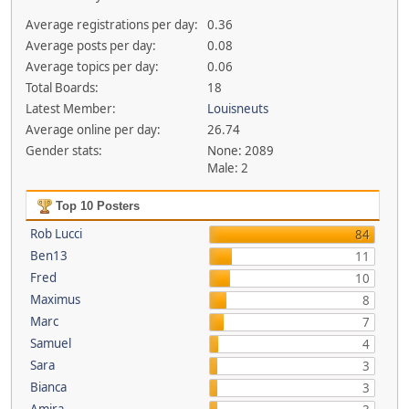
Average registrations per day:
0.36
Average posts per day:
0.08
Average topics per day:
0.06
Total Boards:
18
Latest Member:
Louisneuts
Average online per day:
26.74
Gender stats:
None: 2089
Male: 2
Top 10 Posters
Rob Lucci
84
Ben13
11
Fred
10
Maximus
8
Marc
7
Samuel
4
Sara
3
Bianca
3