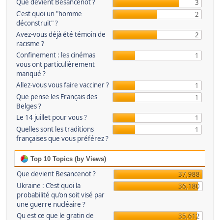
Que devient Besancenot ?
3
C'est quoi un "homme
2
déconstruit" ?
Avez-vous déjà été témoin de
2
racisme ?
Confinement : les cinémas
1
vous ont particulièrement
manqué ?
Allez-vous vous faire vacciner ?
1
Que pense les Français des
1
Belges ?
Le 14 juillet pour vous ?
1
Quelles sont les traditions
1
françaises que vous préférez ?
Top 10 Topics (by Views)
Que devient Besancenot ?
37,988
Ukraine : C’est quoi la
36,180
probabilité qu’on soit visé par
une guerre nucléaire ?
Qu est ce que le gratin de
35,612