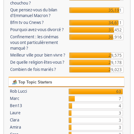
chouchou ?
Que pensez-vous du bilan
35,191
d'Emmanuel Macron ?
Bfm tv ou Cnews ?
34,611
Pourquoi avez-vous divorcé ?
31,452
Confinement : les cinémas
30,916
vous ont particulièrement
manqué ?
Meilleur ville pour bien vivre ?
29,575
De quelle religion êtes-vous ?
29,178
Combien de fois mariés ?
29,023
Top Topic Starters
Rob Lucci
63
Marc
7
Ben13
4
Laure
3
Clara
3
Amira
3