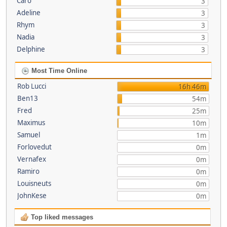
Caro
3
Adeline
3
Rhym
3
Nadia
3
Delphine
3
Most Time Online
Rob Lucci
16h 46m
Ben13
54m
Fred
25m
Maximus
10m
Samuel
1m
Forlovedut
0m
Vernafex
0m
Ramiro
0m
Louisneuts
0m
JohnKese
0m
Top liked messages