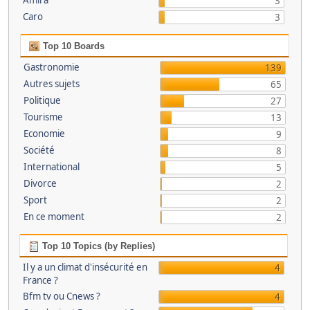
Amira
3
Caro
3
Top 10 Boards
Gastronomie
139
Autres sujets
65
Politique
27
Tourisme
13
Economie
9
Société
8
International
5
Divorce
2
Sport
2
En ce moment
2
Top 10 Topics (by Replies)
Il y a un climat d'insécurité en
4
France ?
Bfm tv ou Cnews ?
4